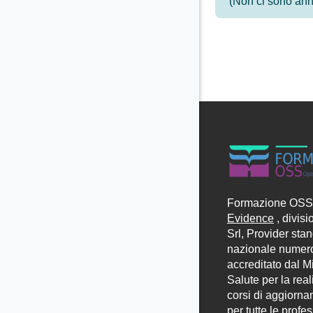
(Non ci sono ann
Formazione OSS
Evidence
, divisi
Srl, Provider sta
nazionale numero
accreditato dal M
Salute per la rea
corsi di aggior
per tutte le profe