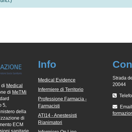
unci.)
Info
Con
Strada de
Medical Evidence
20044
 di
Medical
Infermiere di Territorio
one di
MeTMi
Telefo
ndard
Professione Farmacia -
 5,
Farmacisti
Email 
inistero della
formazio
ATI14 - Anestesisti
lizzazione di
Rianimatori
namento ECM
ssioni sanitarie
Infermiere On Line -