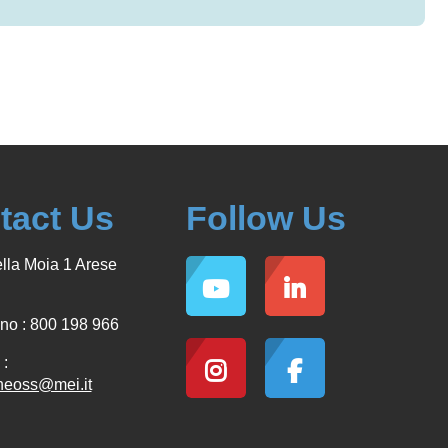
tact Us
Follow Us
lla Moia 1 Arese
no : 800 198 966
:
neoss@mei.it