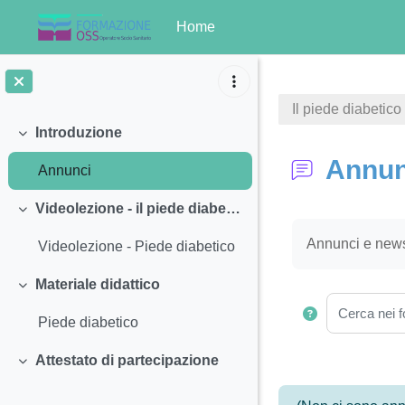
Home
Vai al contenuto principale
Il piede diabetico
Introduzione
Minimizza
Annun
Annunci
Videolezione - il piede diabetico
Minimizza
Aggregazione de
Annunci e news
Videolezione - Piede diabetico
Materiale didattico
Minimizza
Cerca nei f
Piede diabetico
Attestato di partecipazione
Minimizza