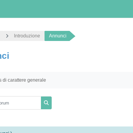
Introduzione
Annunci
ci
i criteri
 di carattere generale
orum
Cerca nei forum